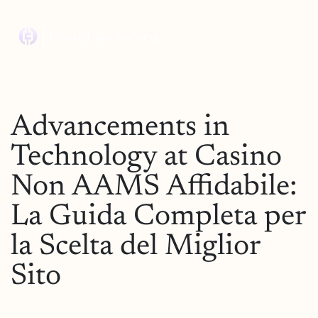
Advancements in
Technology at Casino
Non AAMS Affidabile:
La Guida Completa per
la Scelta del Miglior
Sito