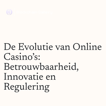
De Evolutie van Online
Casino’s:
Betrouwbaarheid,
Innovatie en
Regulering