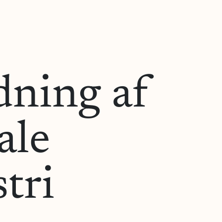
dning af
ale
tri