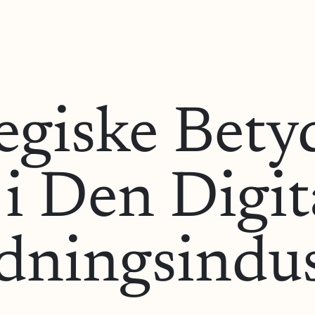
egiske Bety
 i Den Digit
ningsindus