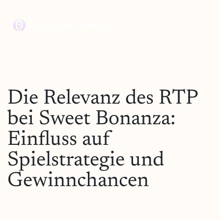
Die Relevanz des RTP
bei Sweet Bonanza:
Einfluss auf
Spielstrategie und
Gewinnchancen