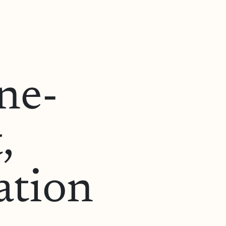
ne-
,
ation