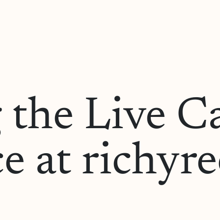
 the Live C
 at richyre