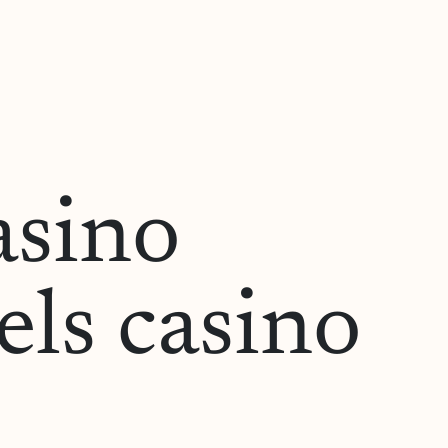
asino
els casino