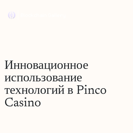
Инновационное
использование
технологий в Pinco
Casino