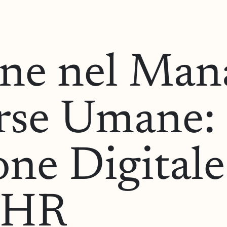
one nel Ma
orse Umane:
ne Digitale
i HR