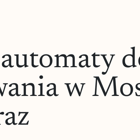
 automaty d
ania w Mos
raz