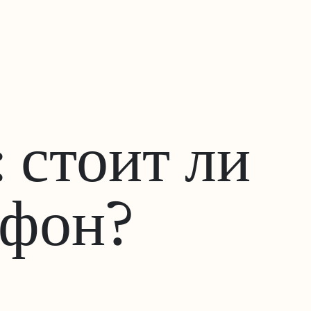
 стоит ли
ефон?