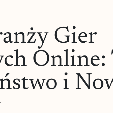
anży Gier
ch Online: 
eństwo i No
y