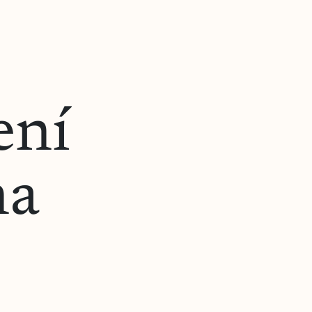
ení
na