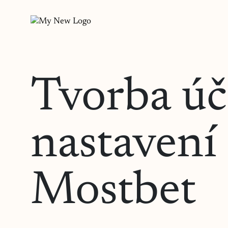
Tvorba úč
nastavení 
Mostbet