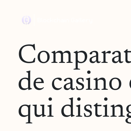
Comparati
de casino 
qui distin