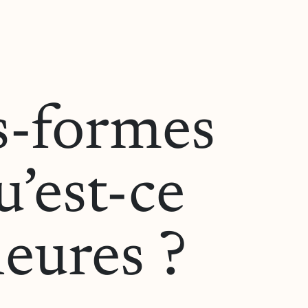
s-formes
u’est-ce
leures ?