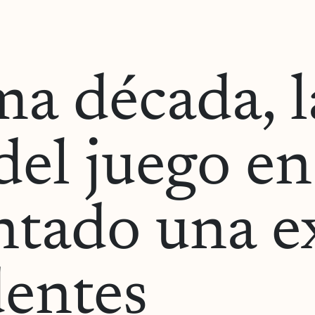
ma década, l
del juego en
ntado una e
dentes