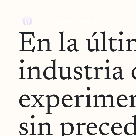
En la últi
industria 
experime
sin prece