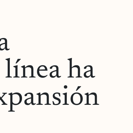
a
 línea ha
xpansión